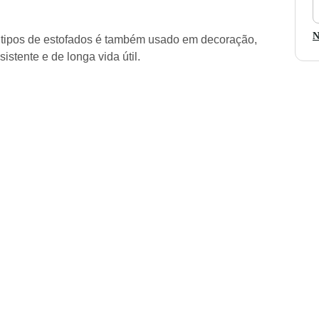
p
c
d
N
s tipos de estofados é também usado em decoração,
f
istente e de longa vida útil.