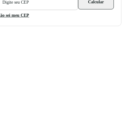
Calcular
ara
álculo
e
ão sei meu CEP
rete