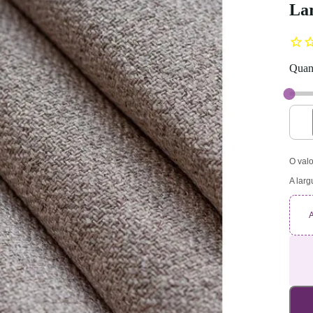
La
Quant
O valo
A larg
A