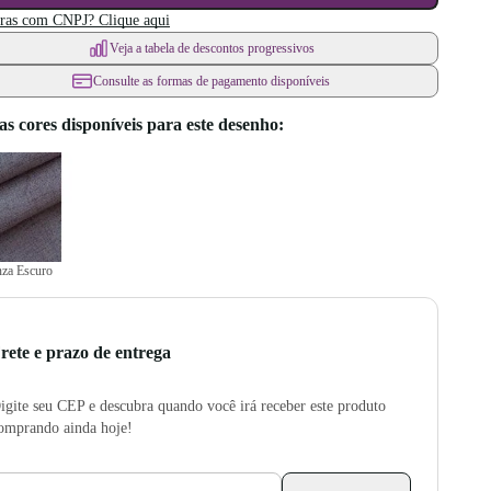
as com CNPJ? Clique aqui
Veja a tabela de descontos progressivos
Consulte as formas de pagamento disponíveis
as cores disponíveis para este desenho:
nza Escuro
rete e prazo de entrega
igite seu CEP e descubra quando você irá receber este produto
omprando ainda hoje!
CEP