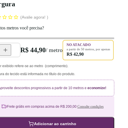
rgura
Avalie agora!
os metros você precisa?
NO ATACADO
R$ 44,90
/ metro
a partir de
50
metros
, por apenas
R$ 42,90
r exibido refere-se ao metro (comprimento).
ura do tecido está informada no título do produto.
proveite descontos progressivos a partir de 10 metros e
economize!
Frete grátis em compras acima de R$ 200,00
Consulte condições
Adicionar ao carrinho