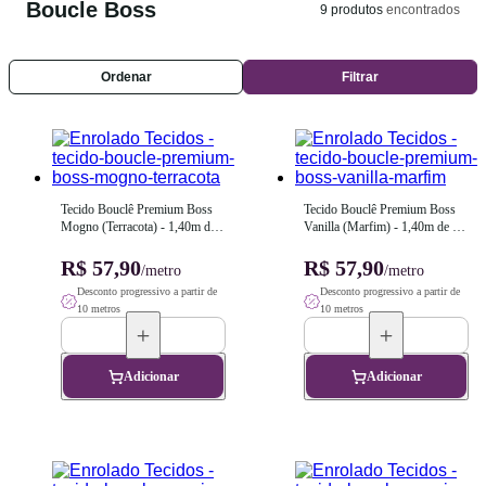
Boucle Boss
9
produtos
encontrados
Ordenar
Filtrar
Tecido Bouclê Premium Boss 
Tecido Bouclê Premium Boss 
Mogno (Terracota) - 1,40m de 
Vanilla (Marfim) - 1,40m de 
Largura
Largura
R$ 57,90
R$ 57,90
/metro
/metro
Desconto progressivo a partir de
Desconto progressivo a partir de
10 metros
10 metros
Adicionar
Adicionar