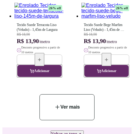
26
% off
26
% off
Tecido Suede Terracota Liso 
Tecido Suede Bege Marfim 
(Veludo) - 1,45m de Largura
Liso (Veludo) - 1,45m de 
R$ 18,90
Largura
R$ 18,90
R$ 13,90
R$ 13,90
/metro
/metro
Desconto progressivo a partir de
Desconto progressivo a partir de
10 metros
10 metros
Adicionar
Adicionar
Ver mais
Voltar ao topo