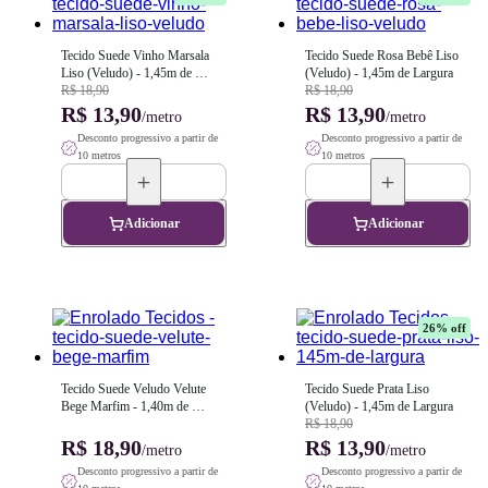
Tecido Suede Vinho Marsala 
Tecido Suede Rosa Bebê Liso 
Liso (Veludo) - 1,45m de 
(Veludo) - 1,45m de Largura
Largura
R$ 18,90
R$ 18,90
R$ 13,90
R$ 13,90
/metro
/metro
Desconto progressivo a partir de
Desconto progressivo a partir de
10 metros
10 metros
Adicionar
Adicionar
26
% off
Tecido Suede Veludo Velute 
Tecido Suede Prata Liso 
Bege Marfim - 1,40m de 
(Veludo) - 1,45m de Largura
Largura
R$ 18,90
R$ 18,90
R$ 13,90
/metro
/metro
Desconto progressivo a partir de
Desconto progressivo a partir de