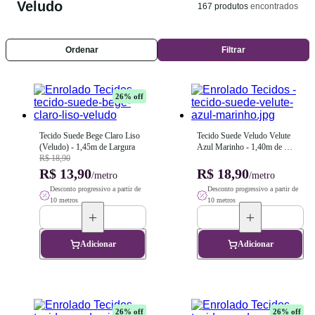
Veludo
167
produtos
encontrados
Ordenar
Filtrar
26
% off
Tecido Suede Bege Claro Liso 
Tecido Suede Veludo Velute 
(Veludo) - 1,45m de Largura
Azul Marinho - 1,40m de 
R$ 18,90
Largura
R$ 13,90
R$ 18,90
/metro
/metro
Desconto progressivo a partir de
Desconto progressivo a partir de
10 metros
10 metros
Adicionar
Adicionar
26
% off
26
% off