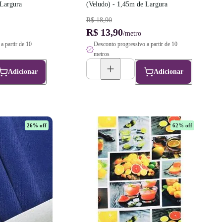
 Largura
(Veludo) - 1,45m de Largura
R$ 18,90
R$ 13,90
/metro
a partir de 10
Desconto progressivo a partir de 10
metros
Adicionar
Adicionar
26
% off
62
% off