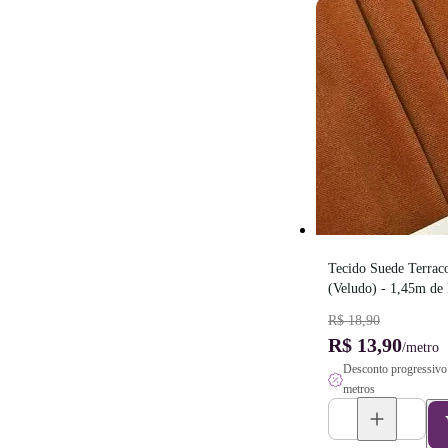
Tecido Suede Terraco
(Veludo) - 1,45m de
R$ 18,90
R$ 13,90
/metro
Desconto progressivo 
metros