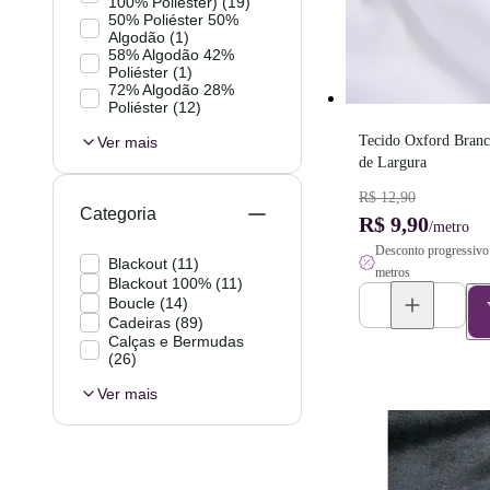
100% Poliéster)
(
19
)
50% Poliéster 50%
Algodão
(
1
)
58% Algodão 42%
Poliéster
(
1
)
72% Algodão 28%
Poliéster
(
12
)
Tecido Oxford Branc
Ver mais
de Largura
R$ 12,90
Categoria
R$ 9,90
/metro
Desconto progressivo 
Blackout
(
11
)
metros
Blackout 100%
(
11
)
Boucle
(
14
)
Cadeiras
(
89
)
Calças e Bermudas
(
26
)
Ver mais