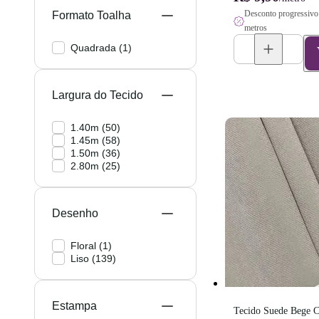
Desconto progressivo 
Formato Toalha
metros
Quadrada
(
1
)
Largura do Tecido
1.40m
(
50
)
1.45m
(
58
)
1.50m
(
36
)
2.80m
(
25
)
Desenho
Floral
(
1
)
Liso
(
139
)
Estampa
Tecido Suede Bege Cl