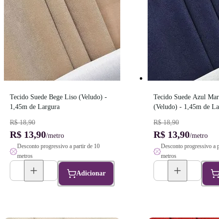
Tecido Suede Bege Liso (Veludo) - 
Tecido Suede Azul Mari
1,45m de Largura
(Veludo) - 1,45m de La
R$ 18,90
R$ 18,90
R$ 13,90
R$ 13,90
/metro
/metro
Desconto progressivo a partir de 10
Desconto progressivo a p
metros
metros
Adicionar