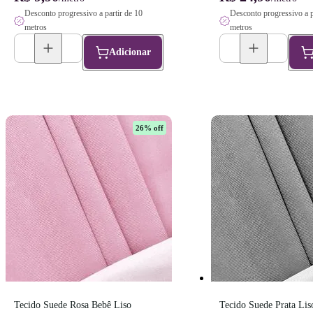
Desconto progressivo a partir de 10
Desconto progressivo a p
metros
metros
Adicionar
26
% off
Tecido Suede Rosa Bebê Liso 
Tecido Suede Prata Liso