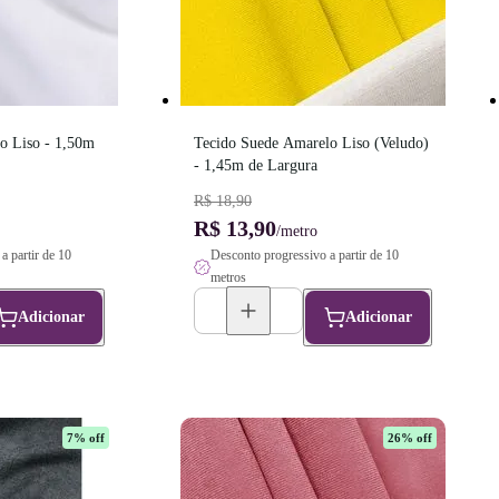
o Liso - 1,50m 
Tecido Suede Amarelo Liso (Veludo) 
- 1,45m de Largura
R$ 18,90
R$ 13,90
/metro
a partir de 10
Desconto progressivo a partir de 10
metros
Adicionar
Adicionar
7
% off
26
% off