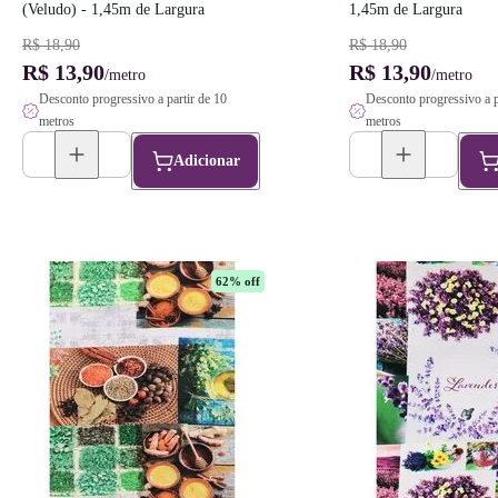
(Veludo) - 1,45m de Largura
1,45m de Largura
R$ 18,90
R$ 18,90
R$ 13,90
R$ 13,90
/metro
/metro
Desconto progressivo a partir de 10
Desconto progressivo a p
metros
metros
Adicionar
62
% off