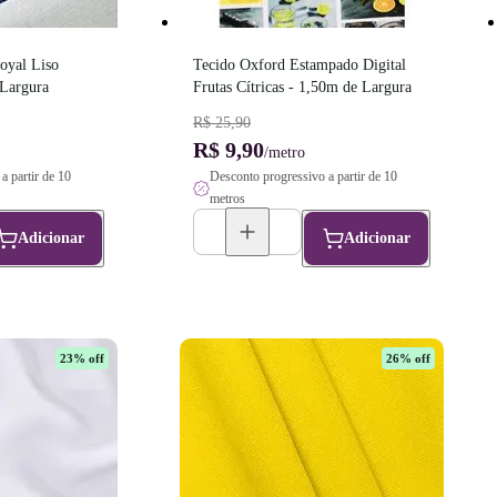
yal Liso 
Tecido Oxford Estampado Digital 
 Largura
Frutas Cítricas - 1,50m de Largura
R$ 25,90
R$ 9,90
/metro
a partir de 10
Desconto progressivo a partir de 10
metros
Adicionar
Adicionar
23
% off
26
% off