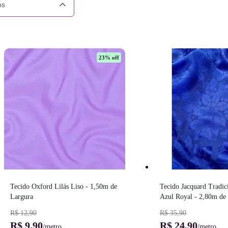
os
23
% off
Tecido Oxford Lilás Liso - 1,50m de 
Tecido Jacquard Tradici
Largura
Azul Royal - 2,80m de
R$ 12,90
R$ 35,90
R$ 9,90
R$ 24,90
/metro
/metro