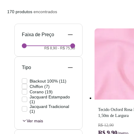
170
produtos
encontrados
Preço
R$ 8,90
-
R$ 75,90
Tipo
Blackout 100%
(
11
)
Chiffon
(
7
)
Corano
(
19
)
Jacquard Estampado
(
1
)
Jacquard Tradicional
Tecido Oxford Rosa B
(
1
)
1,50m de Largura
Ver mais
R$ 12,90
R$ 9,90
/metro