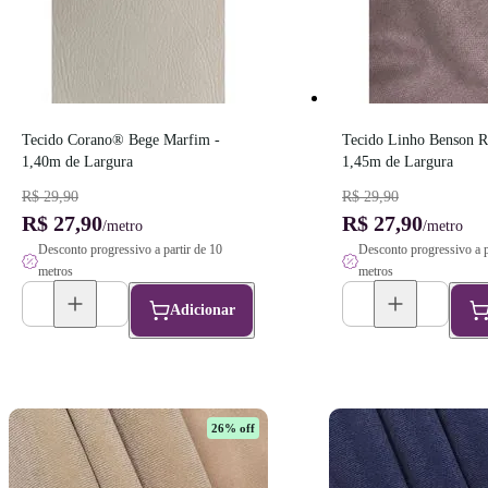
Tecido Corano® Bege Marfim - 
Tecido Linho Benson Ro
1,40m de Largura
1,45m de Largura
R$ 29,90
R$ 29,90
R$ 27,90
R$ 27,90
/metro
/metro
Desconto progressivo a partir de 10
Desconto progressivo a p
metros
metros
Adicionar
26
% off