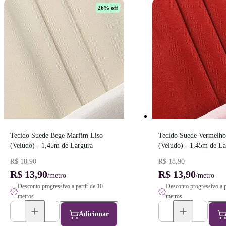
26
% off
Tecido Suede Bege Marfim Liso 
Tecido Suede Vermelho 
(Veludo) - 1,45m de Largura
(Veludo) - 1,45m de La
R$ 18,90
R$ 18,90
R$ 13,90
R$ 13,90
/metro
/metro
Desconto progressivo a partir de 10
Desconto progressivo a p
metros
metros
Adicionar