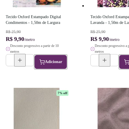
Tecido Oxford Estampado Digital 
Tecido Oxford Estampad
Condimentos - 1,50m de Largura
Lavanda - 1,50m de La
R$ 25,90
R$ 25,90
R$ 9,90
R$ 9,90
/metro
/metro
Desconto progressivo a partir de 10
Desconto progressivo a p
metros
metros
Adicionar
7
% off