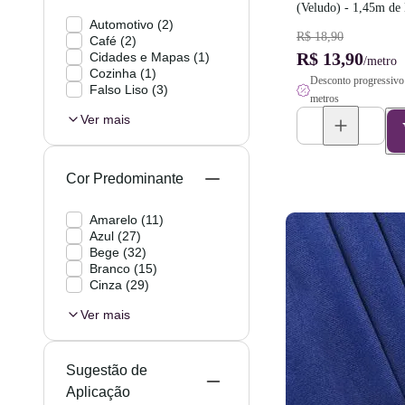
(Veludo) - 1,45m de
Automotivo
(
2
)
R$ 18,90
Café
(
2
)
R$ 13,90
Cidades e Mapas
(
1
)
/metro
Cozinha
(
1
)
Desconto progressivo 
Falso Liso
(
3
)
metros
Ver mais
Cor Predominante
Amarelo
(
11
)
Azul
(
27
)
Bege
(
32
)
Branco
(
15
)
Cinza
(
29
)
Ver mais
Sugestão de
Aplicação