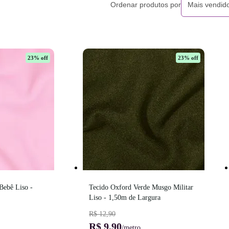
Ordenar produtos por
Mais vendid
23
% off
23
% off
ebê Liso - 
Tecido Oxford Verde Musgo Militar 
Liso - 1,50m de Largura
R$ 12,90
R$ 9,90
/metro