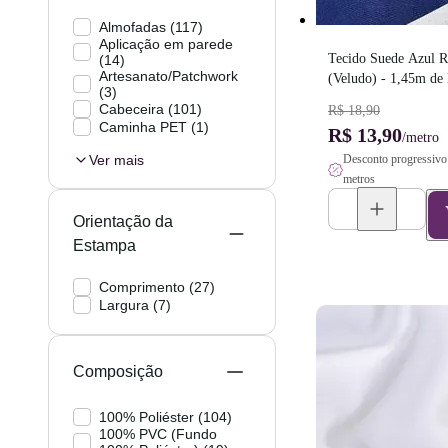
Almofadas
(
117
)
Aplicação em parede
Tecido Suede Azul Ro
(
14
)
Artesanato/Patchwork
(Veludo) - 1,45m de
(
3
)
Cabeceira
(
101
)
R$ 18,90
Caminha PET
(
1
)
R$ 13,90
/metro
Ver mais
Desconto progressivo 
metros
Orientação da
Estampa
Comprimento
(
27
)
Largura
(
7
)
Composição
100% Poliéster
(
104
)
100% PVC (Fundo