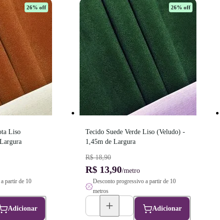
26
% off
26
% off
ta Liso 
Tecido Suede Verde Liso (Veludo) - 
 Largura
1,45m de Largura
R$ 18,90
R$ 13,90
/metro
a partir de 10
Desconto progressivo a partir de 10
metros
Adicionar
Adicionar