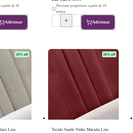
a partir de 10
Desconto progressivo a partir de 10
metros
Adicionar
Adicionar
26
% off
26
% off
aro Liso 
Tecido Suede Vinho Marsala Liso 