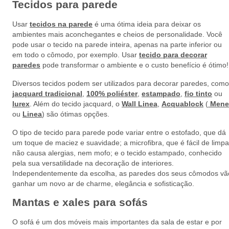
Tecidos para parede
Usar
tecidos na parede
é uma ótima ideia para deixar os
ambientes mais aconchegantes e cheios de personalidade. Você
pode usar o tecido na parede inteira, apenas na parte inferior ou
em todo o cômodo, por exemplo. Usar
tecido para decorar
paredes
pode transformar o ambiente e o custo benefício é ótimo!
Diversos tecidos podem ser utilizados para decorar paredes, como
jacquard tradicional
,
100% poliéster
,
estampado
,
fio tinto
ou
lurex
. Além do tecido jacquard, o
Wall Linea
,
Acquablock
(
Mene
ou
Linea
) são ótimas opções.
O tipo de tecido para parede pode variar entre o estofado, que dá
um toque de maciez e suavidade; a microfibra, que é fácil de limpa
não causa alergias, nem mofo; e o tecido estampado, conhecido
pela sua versatilidade na decoração de interiores.
Independentemente da escolha, as paredes dos seus cômodos vã
ganhar um novo ar de charme, elegância e sofisticação.
Mantas e xales para sofás
O sofá é um dos móveis mais importantes da sala de estar e por