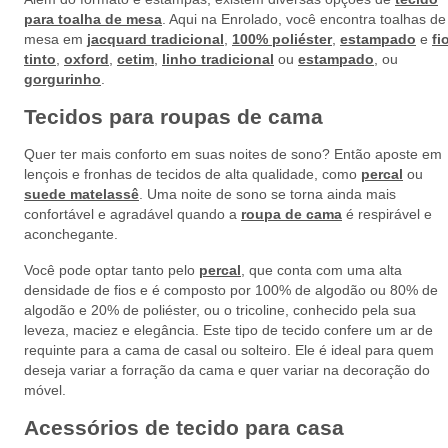
para toalha de mesa
. Aqui na Enrolado, você encontra toalhas de
mesa em
jacquard tradicional
,
100% poliéster
,
estampado
e
fi
tinto
,
oxford
,
cetim
,
linho tradicional
ou
estampado
, ou
gorgurinho
.
Tecidos para roupas de cama
Quer ter mais conforto em suas noites de sono? Então aposte em
lençois e fronhas de tecidos de alta qualidade, como
percal
ou
suede matelassê
. Uma noite de sono se torna ainda mais
confortável e agradável quando a
roupa de cama
é respirável e
aconchegante.
Você pode optar tanto pelo
percal
, que conta com uma alta
densidade de fios e é composto por 100% de algodão ou 80% de
algodão e 20% de poliéster, ou o tricoline, conhecido pela sua
leveza, maciez e elegância. Este tipo de tecido confere um ar de
requinte para a cama de casal ou solteiro. Ele é ideal para quem
deseja variar a forração da cama e quer variar na decoração do
móvel.
Acessórios de tecido para casa