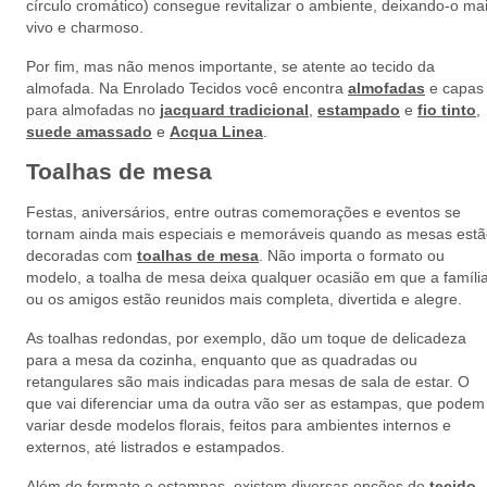
círculo cromático) consegue revitalizar o ambiente, deixando-o ma
vivo e charmoso.
Por fim, mas não menos importante, se atente ao tecido da
almofada. Na Enrolado Tecidos você encontra
almofadas
e capas
para almofadas no
jacquard tradicional
,
estampado
e
fio tinto
,
suede amassado
e
Acqua Linea
.
Toalhas de mesa
Festas, aniversários, entre outras comemorações e eventos se
tornam ainda mais especiais e memoráveis quando as mesas est
decoradas com
toalhas de mesa
. Não importa o formato ou
modelo, a toalha de mesa deixa qualquer ocasião em que a famíli
ou os amigos estão reunidos mais completa, divertida e alegre.
As toalhas redondas, por exemplo, dão um toque de delicadeza
para a mesa da cozinha, enquanto que as quadradas ou
retangulares são mais indicadas para mesas de sala de estar. O
que vai diferenciar uma da outra vão ser as estampas, que podem
variar desde modelos florais, feitos para ambientes internos e
externos, até listrados e estampados.
Além do formato e estampas, existem diversas opções de
tecido