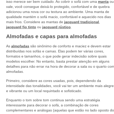
isso merece ser bem cuidado. Ao cobrir o sofá com uma
manta
ou
xale, você consegue deixá-lo protegido, confortável e de quebra
adicionou uma nova cor ou textura ao ambiente. Uma manta de
qualidade mantém o sofá macio, confortável e aquecido nos dias
mais frios. Considere as mantas de
jacquard tradicional
,
jacquard fio tinto
ou
jacquard rústico
.
Almofadas e capas para almofadas
As
almofadas
são sinônimo de conforto e maciez e devem estar
distribuídas nos sofás e camas. Elas podem ter várias cores,
formatos e tamanhos, o que pode gerar indecisão sobre quais
modelos escolher. No entanto, basta prestar atenção em alguns
detalhes para não errar na hora de decorar a sala ou o quarto co
almofadas.
Primeiro, considere as cores usadas, pois, dependendo da
intensidade das tonalidades, você vai ter um ambiente mais alegre
e vibrante ou um local requintado e sofisticado.
Enquanto o tom sobre tom continua sendo uma estratégia
interessante para decorar o sofá, a combinação de cores
complementares e análogas (aquelas que estão no lado oposto do