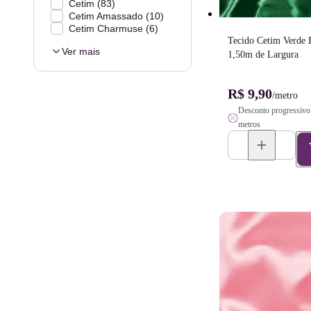
Cetim
(
83
)
Cetim Amassado
(
10
)
Cetim Charmuse
(
6
)
Tecido Cetim Verde B
Ver mais
1,50m de Largura
R$ 9,90
/metro
Desconto progressivo 
metros