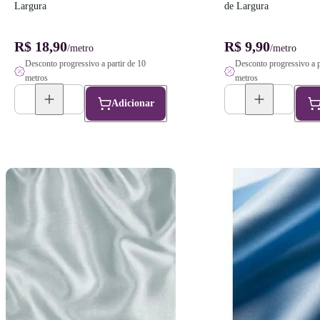
Largura
de Largura
R$ 18,90
R$ 9,90
/metro
/metro
Desconto progressivo a partir de 10
Desconto progressivo a p
metros
metros
Adicionar