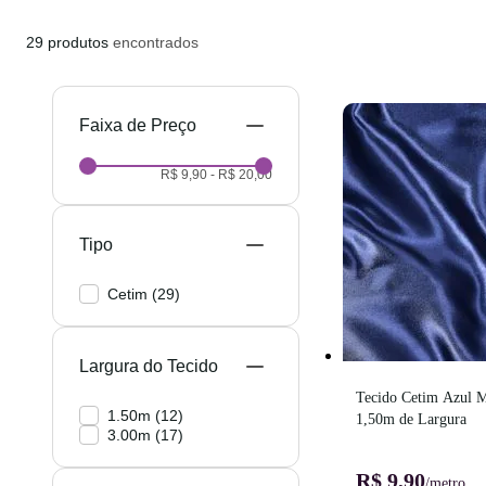
29
produtos
encontrados
Preço
R$ 9,90
-
R$ 20,00
Tipo
Cetim
(
29
)
Largura do Tecido
Tecido Cetim Azul Ma
1.50m
(
12
)
1,50m de Largura
3.00m
(
17
)
R$ 9,90
/metro