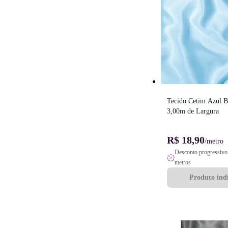
Tecido Cetim Azul Be
3,00m de Largura
R$ 18,90
/metro
Desconto progressivo 
metros
Produto indi