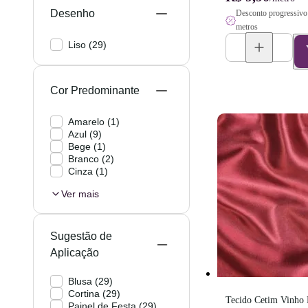
Desenho
Desconto progressivo 
metros
Liso
(
29
)
Cor Predominante
Amarelo
(
1
)
Azul
(
9
)
Bege
(
1
)
Branco
(
2
)
Cinza
(
1
)
Ver mais
Sugestão de
Aplicação
Blusa
(
29
)
Cortina
(
29
)
Tecido Cetim Vinho M
Painel de Festa
(
29
)