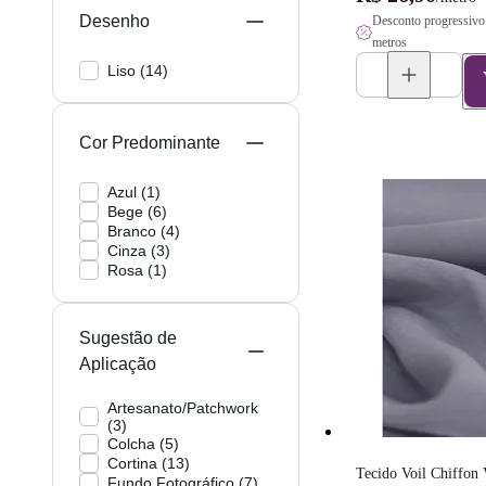
Desenho
Desconto progressivo 
metros
Liso
(
14
)
Cor Predominante
Azul
(
1
)
Bege
(
6
)
Branco
(
4
)
Cinza
(
3
)
Rosa
(
1
)
Sugestão de
Aplicação
Artesanato/Patchwork
(
3
)
Colcha
(
5
)
Cortina
(
13
)
Tecido Voil Chiffon V
Fundo Fotográfico
(
7
)