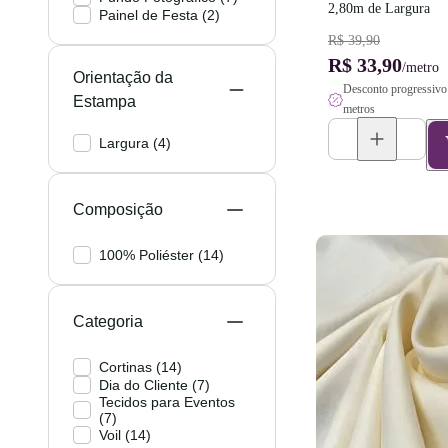
2,80m de Largura
Painel de Festa
(
2
)
R$ 39,90
R$ 33,90
/metro
Orientação da
Desconto progressivo 
Estampa
metros
Largura
(
4
)
Composição
100% Poliéster
(
14
)
Categoria
Cortinas
(
14
)
Dia do Cliente
(
7
)
Tecidos para Eventos
(
7
)
Voil
(
14
)