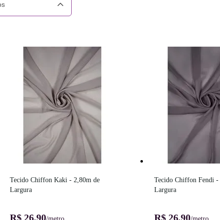
os
Tecido Chiffon Kaki - 2,80m de 
Tecido Chiffon Fendi -
Largura
Largura
R$ 26,90
R$ 26,90
/metro
/metro