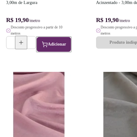
3,00m de Largura
Acinzentado - 3,00m d
R$ 19,90
R$ 19,90
/metro
/metro
Desconto progressivo a partir de 10
Desconto progressivo a p
metros
metros
Produto indisp
Adicionar