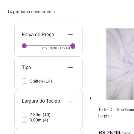
14
produtos
encontrados
Preço
R$ 19,90
-
R$ 40,00
Tipo
Chiffon
(
14
)
Largura do Tecido
Tecido Chiffon Branc
2.80m
(
10
)
Largura
3.00m
(
4
)
R$ 26,90
/metro