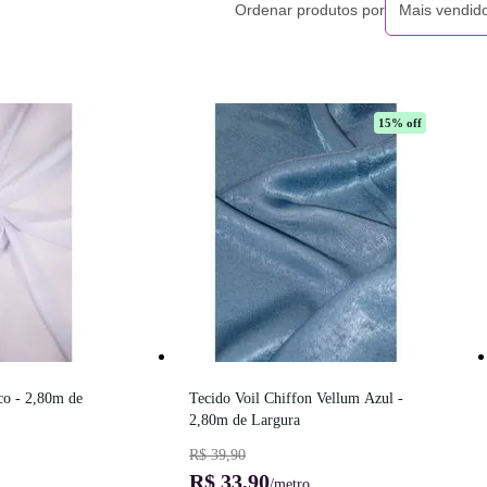
Ordenar produtos por
Mais vendid
15
% off
o - 2,80m de 
Tecido Voil Chiffon Vellum Azul - 
2,80m de Largura
R$ 39,90
R$ 33,90
/metro