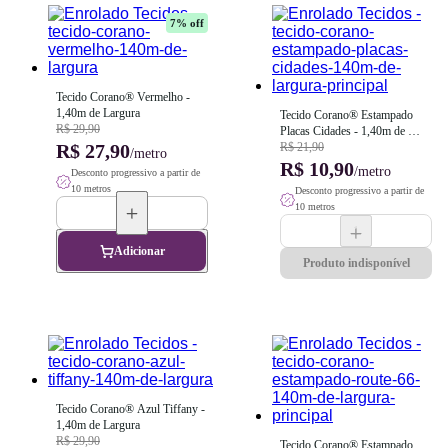
7
% off
Tecido Corano® Vermelho - 
1,40m de Largura
Tecido Corano® Estampado 
R$ 29,90
Placas Cidades - 1,40m de 
R$ 27,90
Largura
R$ 21,90
/metro
R$ 10,90
/metro
Desconto progressivo a partir de
10 metros
Desconto progressivo a partir de
10 metros
Adicionar
Produto indisponível
Tecido Corano® Azul Tiffany - 
1,40m de Largura
R$ 29,90
Tecido Corano® Estampado 