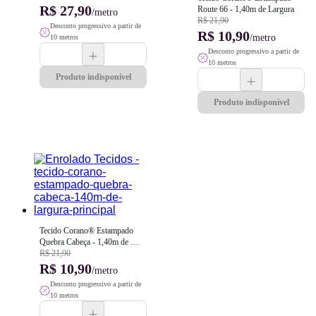
R$ 27,90
Route 66 - 1,40m de Largura
/metro
R$ 21,90
Desconto progressivo a partir de
R$ 10,90
/metro
10 metros
Desconto progressivo a partir de
10 metros
Produto indisponível
Produto indisponível
Tecido Corano® Estampado 
Quebra Cabeça - 1,40m de 
Largura
R$ 21,90
R$ 10,90
/metro
Desconto progressivo a partir de
10 metros