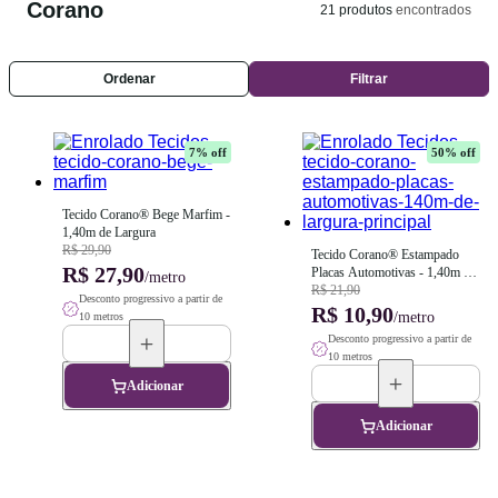
Corano
21
produtos
encontrados
Ordenar
Filtrar
7
% off
50
% off
Tecido Corano® Bege Marfim - 
1,40m de Largura
R$ 29,90
Tecido Corano® Estampado 
R$ 27,90
Placas Automotivas - 1,40m de 
/metro
Largura
R$ 21,90
Desconto progressivo a partir de
R$ 10,90
/metro
10 metros
Desconto progressivo a partir de
10 metros
Adicionar
Adicionar