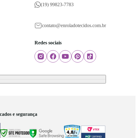
(19) 99823-7783
contato@enroladotecidos.com.br
Redes sociais
icados e segurança