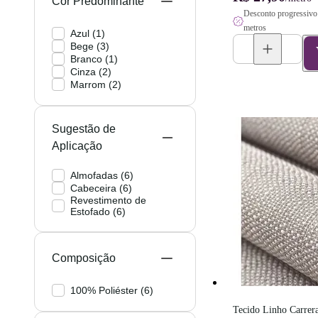
Cor Predominante
Desconto progressivo 
metros
Azul
(
1
)
Bege
(
3
)
Branco
(
1
)
Cinza
(
2
)
Marrom
(
2
)
Sugestão de
Aplicação
Almofadas
(
6
)
Cabeceira
(
6
)
Revestimento de
Estofado
(
6
)
Composição
100% Poliéster
(
6
)
Tecido Linho Carrera