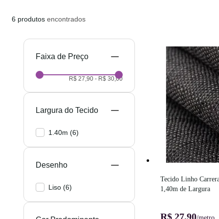
6
produtos
encontrados
Preço
R$ 27,90
-
R$ 30,00
Largura do Tecido
1.40m
(
6
)
Desenho
Tecido Linho Carrer
Liso
(
6
)
1,40m de Largura
R$ 27,90
/metro