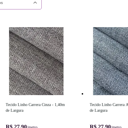
os
Tecido Linho Carrera Cinza - 1,40m 
Tecido Linho Carrera A
de Largura
de Largura
R$ 27,90
R$ 27,90
/metro
/metro