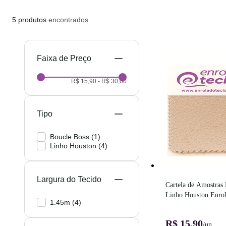
5
produtos
encontrados
Preço
R$ 15,90
-
R$ 30,00
Tipo
Boucle Boss
(
1
)
Linho Houston
(
4
)
Largura do Tecido
Cartela de Amostras 
Linho Houston Enrola
1.45m
(
4
)
Frete Grátis!
R$ 15,90
/un