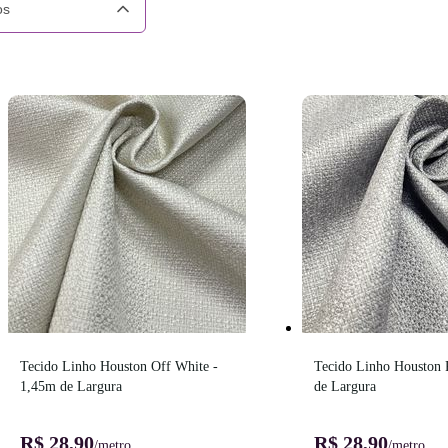
os
Tecido Linho Houston Off White - 
Tecido Linho Houston P
1,45m de Largura
de Largura
R$ 28,90
R$ 28,90
/metro
/metro