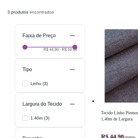
3
produtos
encontrados
Preço
R$ 44,90
-
R$ 50,00
Tipo
Linho
(
3
)
Largura do Tecido
Tecido Linho Piemon
1.40m
(
3
)
1,40m de Largura
R$ 44,90
/metro