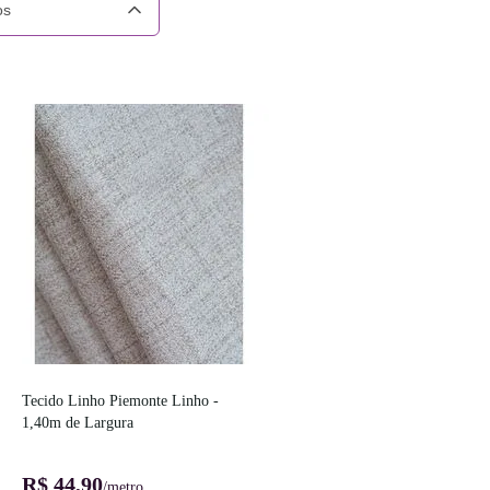
os
Tecido Linho Piemonte Linho - 
1,40m de Largura
R$ 44,90
/metro