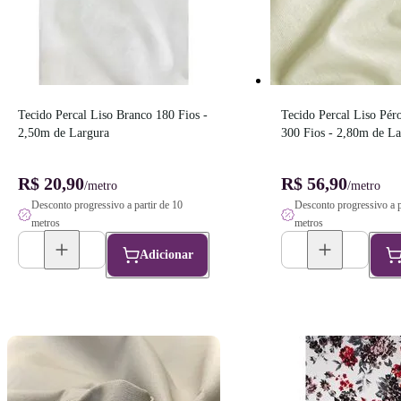
Tecido Percal Liso Branco 180 Fios - 
Tecido Percal Liso Pér
2,50m de Largura
300 Fios - 2,80m de La
R$ 20,90
R$ 56,90
/metro
/metro
Desconto progressivo a partir de 10
Desconto progressivo a p
metros
metros
Adicionar