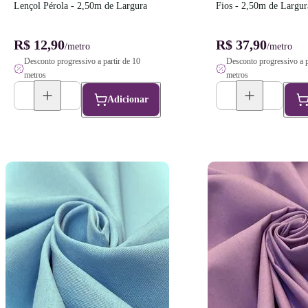
Lençol Pérola - 2,50m de Largura
Fios - 2,50m de Largur
R$ 12,90
R$ 37,90
/metro
/metro
Desconto progressivo a partir de 10
Desconto progressivo a p
metros
metros
Adicionar