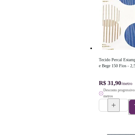
Tecido Percal Estamp
e Bege 150 Fios - 2
R$ 31,90
/metro
Desconto progressivo 
metros