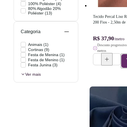
100% Poliéster
(
4
)
80% Algodão 20%
Poliéster
(
13
)
Tecido Percal Liso R
200 Fios - 2,50m de
Categoria
R$ 37,90
/metro
Animais
(
1
)
Desconto progressivo 
Cortinas
(
9
)
metros
Festa de Menina
(
1
)
Festa de Menino
(
1
)
Festa Junina
(
3
)
Ver mais