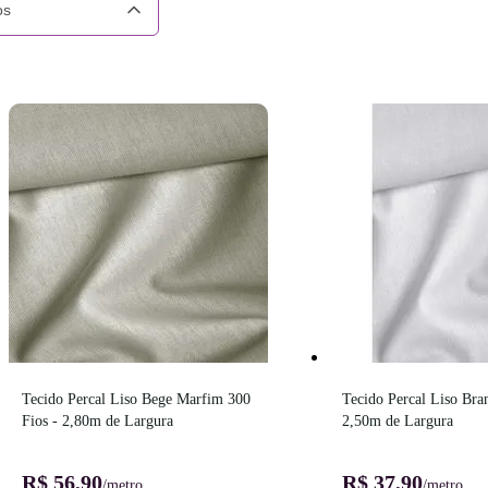
os
Tecido Percal Liso Bege Marfim 300 
Tecido Percal Liso Bran
Fios - 2,80m de Largura
2,50m de Largura
R$ 56,90
R$ 37,90
/metro
/metro