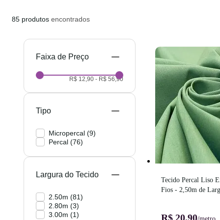
85
produtos
encontrados
Preço
R$ 12,90
-
R$ 56,90
Tipo
Micropercal
(
9
)
Percal
(
76
)
Largura do Tecido
Tecido Percal Liso E
Fios - 2,50m de Lar
2.50m
(
81
)
2.80m
(
3
)
3.00m
(
1
)
R$ 20,90
/metro