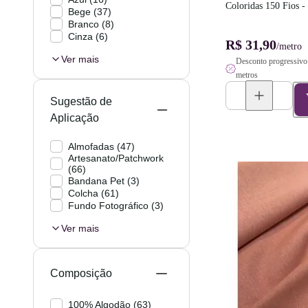
Coloridas 150 Fios -
Bege
(
37
)
Largura
Branco
(
8
)
Cinza
(
6
)
R$ 31,90
/metro
Ver mais
Desconto progressivo 
metros
Sugestão de
Aplicação
Almofadas
(
47
)
Artesanato/Patchwork
(
66
)
Bandana Pet
(
3
)
Colcha
(
61
)
Fundo Fotográfico
(
3
)
Ver mais
Composição
100% Algodão
(
63
)