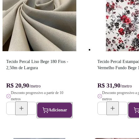
Tecido Percal Liso Bege 180 Fios - 
Tecido Percal Estampad
2,50m de Largura
Vermelho Fundo Bege 15
2,50m de Largura
R$ 20,90
R$ 31,90
/metro
/metro
Desconto progressivo a partir de 10
Desconto progressivo a p
metros
metros
Adicionar