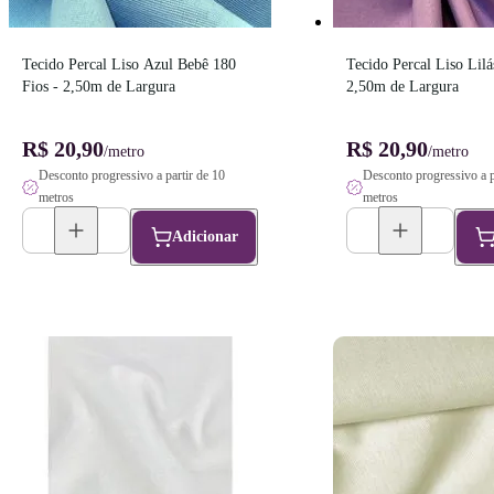
Tecido Percal Liso Azul Bebê 180 
Tecido Percal Liso Lilás
Fios - 2,50m de Largura
2,50m de Largura
R$ 20,90
R$ 20,90
/metro
/metro
Desconto progressivo a partir de 10
Desconto progressivo a p
metros
metros
Adicionar