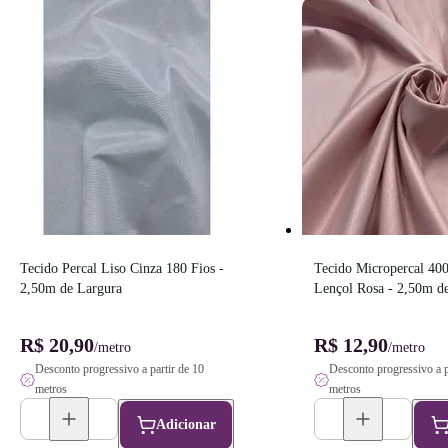
Tecido Percal Liso Cinza 180 Fios - 
Tecido Micropercal 400 
2,50m de Largura
Lençol Rosa - 2,50m d
R$ 20,90
R$ 12,90
/metro
/metro
Desconto progressivo a partir de 10
Desconto progressivo a p
metros
metros
Adicionar