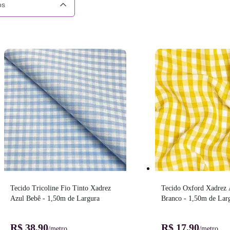
os
Tecido Tricoline Fio Tinto Xadrez 
Tecido Oxford Xadrez 
Azul Bebê - 1,50m de Largura
Branco - 1,50m de Lar
R$ 38,90
R$ 17,90
/metro
/metro