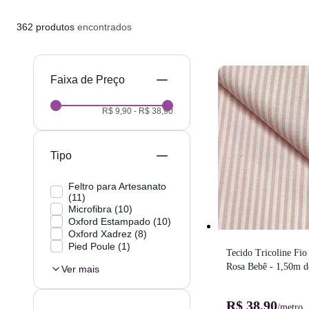
362
produtos
encontrados
Preço
R$ 9,90
-
R$ 38,90
Tipo
Feltro para Artesanato
(
11
)
Microfibra
(
10
)
Oxford Estampado
(
10
)
Oxford Xadrez
(
8
)
Pied Poule
(
1
)
Tecido Tricoline Fio 
Rosa Bebê - 1,50m d
Ver mais
R$ 38,90
/metro