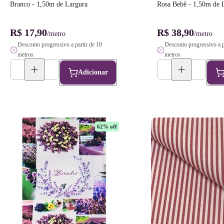
Branco - 1,50m de Largura
Rosa Bebê - 1,50m de 
R$ 17,90
R$ 38,90
/metro
/metro
Desconto progressivo a partir de 10
Desconto progressivo a p
metros
metros
Adicionar
62
% off