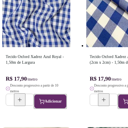
Tecido Oxford Xadrez Azul Royal - 
Tecido Oxford Xadrez 
1,50m de Largura
(2cm x 2cm) - 1,50m d
R$ 17,90
R$ 17,90
/metro
/metro
Desconto progressivo a partir de 10
Desconto progressivo a p
metros
metros
Adicionar