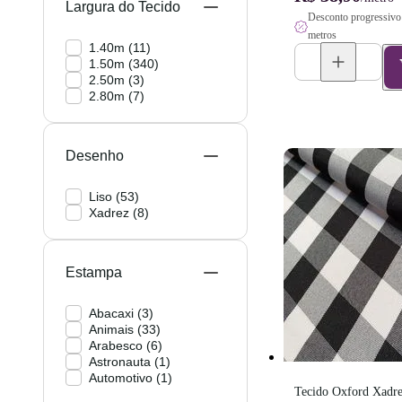
Largura do Tecido
Desconto progressivo 
metros
1.40m
(
11
)
1.50m
(
340
)
2.50m
(
3
)
2.80m
(
7
)
Desenho
Liso
(
53
)
Xadrez
(
8
)
Estampa
Abacaxi
(
3
)
Animais
(
33
)
Arabesco
(
6
)
Astronauta
(
1
)
Automotivo
(
1
)
Tecido Oxford Xadrez