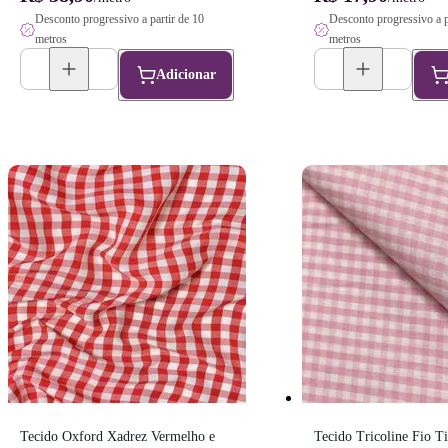
Desconto progressivo a partir de 10
Desconto progressivo a p
metros
metros
Adicionar
Tecido Oxford Xadrez Vermelho e 
Tecido Tricoline Fio Ti