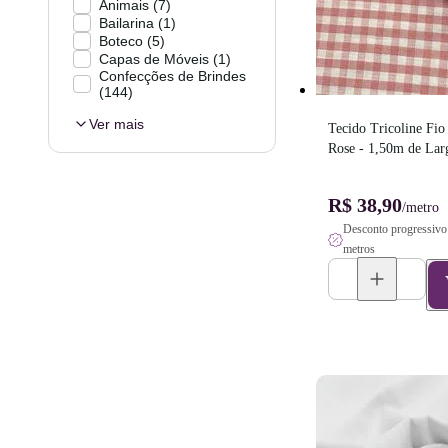
Animais
(
7
)
Bailarina
(
1
)
Boteco
(
5
)
Capas de Móveis
(
1
)
Confecções de Brindes
(
144
)
Ver mais
Tecido Tricoline Fio
Rose - 1,50m de Lar
R$ 38,90
/metro
Desconto progressivo 
metros