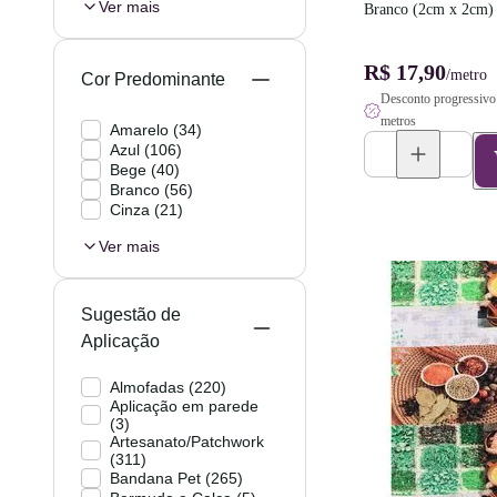
Ver mais
Branco (2cm x 2cm) 
Largura
R$ 17,90
/metro
Cor Predominante
Desconto progressivo 
metros
Amarelo
(
34
)
Azul
(
106
)
Bege
(
40
)
Branco
(
56
)
Cinza
(
21
)
Ver mais
Sugestão de
Aplicação
Almofadas
(
220
)
Aplicação em parede
(
3
)
Artesanato/Patchwork
(
311
)
Bandana Pet
(
265
)