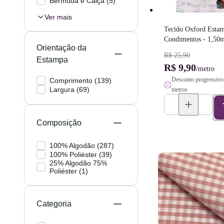
Bermuda e Calça
(
5
)
Ver mais
Tecido Oxford Estamp
Condimentos - 1,50m
Orientação da
R$ 25,90
Estampa
R$ 9,90
/metro
Desconto progressivo 
Comprimento
(
139
)
Largura
(
69
)
metros
Composição
100% Algodão
(
287
)
100% Poliéster
(
39
)
25% Algodão 75%
Poliéster
(
1
)
Categoria