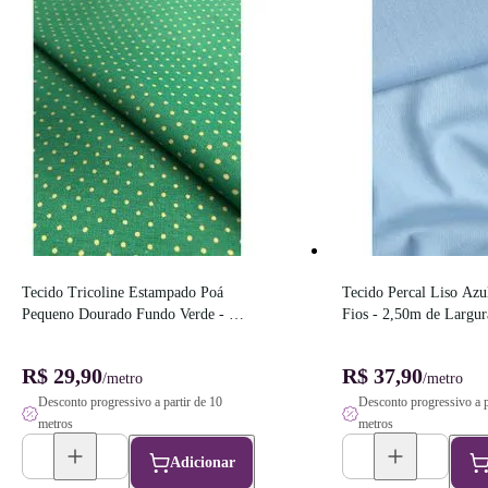
Tecido Tricoline Estampado Poá 
Tecido Percal Liso Azu
Pequeno Dourado Fundo Verde - 
Fios - 2,50m de Largur
1,50m de Largura
R$ 29,90
R$ 37,90
/metro
/metro
Desconto progressivo a partir de 10
Desconto progressivo a p
metros
metros
Adicionar