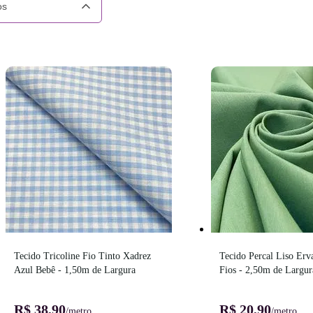
os
Tecido Tricoline Fio Tinto Xadrez 
Tecido Percal Liso Erv
Azul Bebê - 1,50m de Largura
Fios - 2,50m de Largur
R$ 38,90
R$ 20,90
/metro
/metro