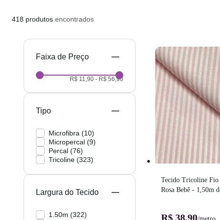
418
produtos
encontrados
Preço
R$ 11,90
-
R$ 56,90
Tipo
Microfibra
(
10
)
Micropercal
(
9
)
Percal
(
76
)
Tricoline
(
323
)
Tecido Tricoline Fio 
Rosa Bebê - 1,50m d
Largura do Tecido
1.50m
(
322
)
R$ 38,90
/metro