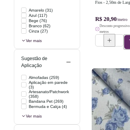
Fios - 2,50m de Lar
Amarelo
(
31
)
Azul
(
117
)
R$ 20,90
/metro
Bege
(
76
)
Branco
(
62
)
Desconto progressivo 
Cinza
(
27
)
metros
Ver mais
Sugestão de
Aplicação
Almofadas
(
259
)
Aplicação em parede
(
3
)
Artesanato/Patchwork
(
358
)
Bandana Pet
(
269
)
Bermuda e Calça
(
4
)
Ver mais