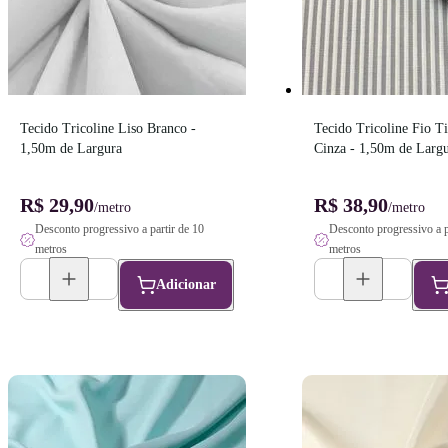
Tecido Tricoline Liso Branco - 
Tecido Tricoline Fio Ti
1,50m de Largura
Cinza - 1,50m de Larg
R$ 29,90
R$ 38,90
/metro
/metro
Desconto progressivo a partir de 10
Desconto progressivo a p
metros
metros
Adicionar