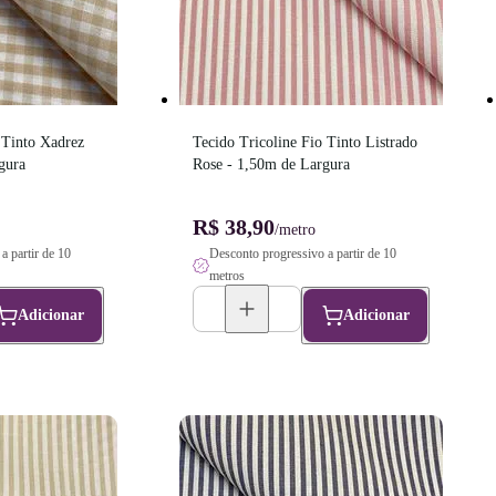
 Tinto Xadrez 
Tecido Tricoline Fio Tinto Listrado 
gura
Rose - 1,50m de Largura
R$ 38,90
/metro
a partir de 10
Desconto progressivo a partir de 10
metros
Adicionar
Adicionar