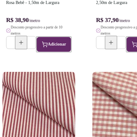
Rosa Bebê - 1,50m de Largura
2,50m de Largura
R$ 38,90
R$ 37,90
/metro
/metro
Desconto progressivo a partir de 10
Desconto progressivo a p
metros
metros
Adicionar