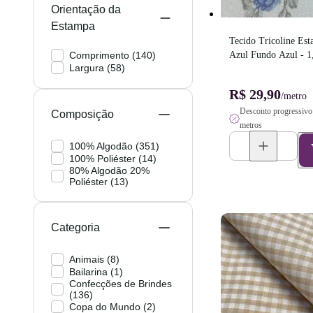
Orientação da
Estampa
Tecido Tricoline Est
Comprimento
(
140
)
Azul Fundo Azul - 1
Largura
(
58
)
R$ 29,90
/metro
Desconto progressivo 
Composição
metros
100% Algodão
(
351
)
100% Poliéster
(
14
)
80% Algodão 20%
Poliéster
(
13
)
Categoria
Animais
(
8
)
Bailarina
(
1
)
Confecções de Brindes
(
136
)
Copa do Mundo
(
2
)