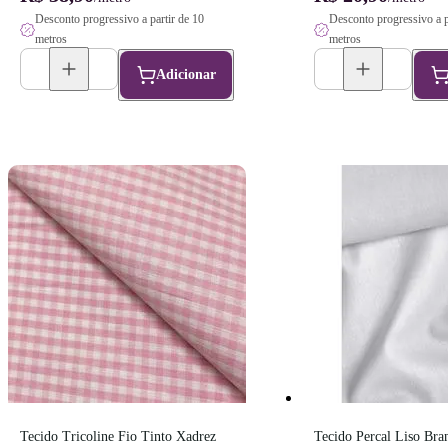
Desconto progressivo a partir de 10
Desconto progressivo a p
metros
metros
Adicionar
Tecido Tricoline Fio Tinto Xadrez 
Tecido Percal Liso Bran