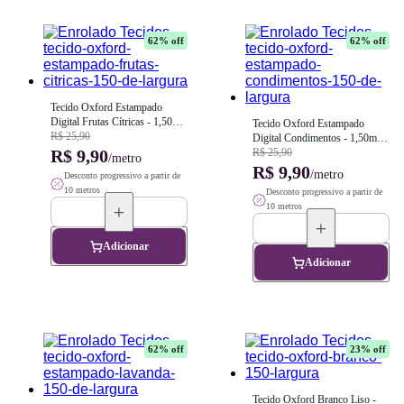
62
% off
62
% off
Tecido Oxford Estampado 
Digital Frutas Cítricas - 1,50m 
Tecido Oxford Estampado 
de Largura
R$ 25,90
Digital Condimentos - 1,50m de 
R$ 9,90
Largura
R$ 25,90
/metro
R$ 9,90
/metro
Desconto progressivo a partir de
10 metros
Desconto progressivo a partir de
10 metros
Adicionar
Adicionar
62
% off
23
% off
Tecido Oxford Branco Liso - 