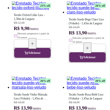
23
% off
26
% off
Tecido Oxford Lilás Liso - 
1,50m de Largura
Tecido Suede Bege Claro Liso 
R$ 12,90
(Veludo) - 1,45m de Largura
R$ 9,90
R$ 18,90
/metro
R$ 13,90
/metro
Desconto progressivo a partir de
10 metros
Desconto progressivo a partir de
10 metros
Adicionar
Adicionar
26
% off
26
% off
Tecido Suede Vinho Marsala 
Tecido Suede Rosa Bebê Liso 
Liso (Veludo) - 1,45m de 
(Veludo) - 1,45m de Largura
Largura
R$ 18,90
R$ 18,90
R$ 13,90
R$ 13,90
/metro
/metro