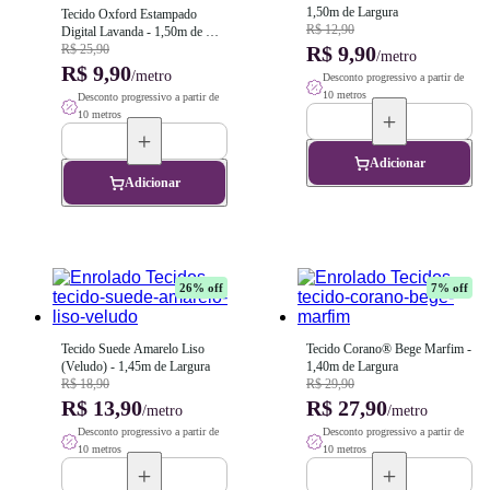
1,50m de Largura
Tecido Oxford Estampado 
R$ 12,90
Digital Lavanda - 1,50m de 
Largura
R$ 25,90
R$ 9,90
/metro
R$ 9,90
/metro
Desconto progressivo a partir de
10 metros
Desconto progressivo a partir de
10 metros
Adicionar
Adicionar
26
% off
7
% off
Tecido Suede Amarelo Liso 
Tecido Corano® Bege Marfim - 
(Veludo) - 1,45m de Largura
1,40m de Largura
R$ 18,90
R$ 29,90
R$ 13,90
R$ 27,90
/metro
/metro
Desconto progressivo a partir de
Desconto progressivo a partir de
10 metros
10 metros