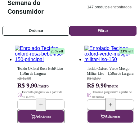
Semana do
147
produtos
encontrados
Consumidor
Ordenar
Filtrar
23
% off
23
% off
Tecido Oxford Rosa Bebê Liso 
Tecido Oxford Verde Musgo 
- 1,50m de Largura
Militar Liso - 1,50m de Largura
R$ 12,90
R$ 12,90
R$ 9,90
R$ 9,90
/metro
/metro
Desconto progressivo a partir de
Desconto progressivo a partir de
10 metros
10 metros
Adicionar
Adicionar