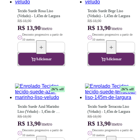
Tecido Suede Rosa Liso 
Tecido Suede Bege Liso 
(Veludo) - 1,45m de Largura
(Veludo) - 1,45m de Largura
R$ 18,90
R$ 18,90
R$ 13,90
R$ 13,90
/metro
/metro
Desconto progressivo a partir de
Desconto progressivo a partir de
10 metros
10 metros
Adicionar
Adicionar
26
% off
26
% off
Tecido Suede Azul Marinho 
Tecido Suede Terracota Liso 
Liso (Veludo) - 1,45m de 
(Veludo) - 1,45m de Largura
Largura
R$ 18,90
R$ 18,90
R$ 13,90
R$ 13,90
/metro
/metro
Desconto progressivo a partir de
Desconto progressivo a partir de
10 metros
10 metros