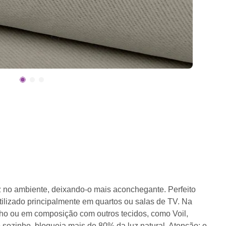
uz no ambiente, deixando-o mais aconchegante. Perfeito
tilizado principalmente em quartos ou salas de TV. Na
inho ou em composição com outros tecidos, como Voil,
o sozinho, bloqueia mais de 80% da luz natural. Atenção: o