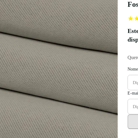
Fos
Est
dis
Quero
Nome
E-mai