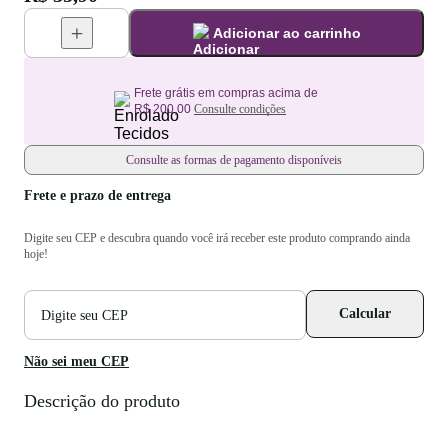
Adicionar ao carrinho
Frete grátis em compras acima de
R$ 200,00
Consulte condições
Consulte as formas de pagamento disponíveis
Frete e prazo de entrega
Digite seu CEP e descubra quando você irá receber este produto comprando ainda
hoje!
CEP
Calcular
para
cálculo
de
Não sei meu CEP
frete
Descrição do produto