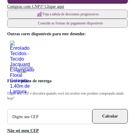
Compras com CNPJ? Clique aqui
Veja a tabela de descontos progressivos
Consulte as formas de pagamento disponíveis
Outras cores disponíveis para este desenho:
Rosa, Vermelho 
Médio
Frete e prazo de entrega
Digite seu CEP e descubra quando você irá receber este produto comprando ainda
hoje!
CEP
Calcular
para
cálculo
de
Não sei meu CEP
frete