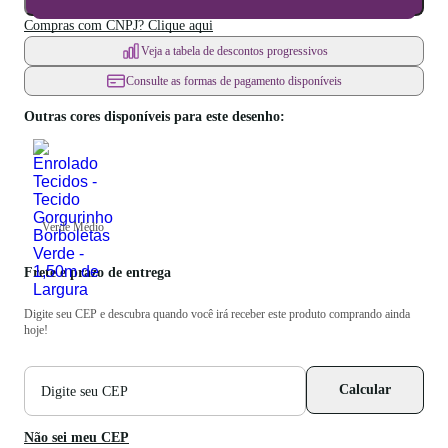
Compras com CNPJ? Clique aqui
Veja a tabela de descontos progressivos
Consulte as formas de pagamento disponíveis
Outras cores disponíveis para este desenho:
Verde Médio
Frete e prazo de entrega
Digite seu CEP e descubra quando você irá receber este produto comprando ainda
hoje!
CEP
Calcular
para
cálculo
de
Não sei meu CEP
frete