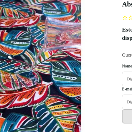
Abs
Est
dis
Quero
Nome
E-mai