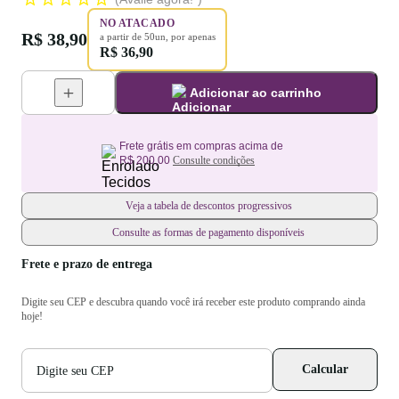
NO ATACADO
R$ 38,90
a partir de
50
un
, por apenas
R$ 36,90
Adicionar ao carrinho
Frete grátis em compras acima de
R$ 200,00
Consulte condições
Veja a tabela de descontos progressivos
Consulte as formas de pagamento disponíveis
Frete e prazo de entrega
Digite seu CEP e descubra quando você irá receber este produto comprando ainda
hoje!
CEP
Calcular
para
cálculo