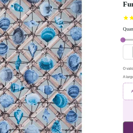
Fu
Quant
O valo
A larg
A