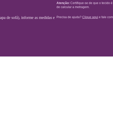
Atenção:
Certifique-se de que o tecido 
de calcular a metragem.
Precisa de ajuda?
Clique aqui
e fale com
 capa de sofá), informe as medidas e