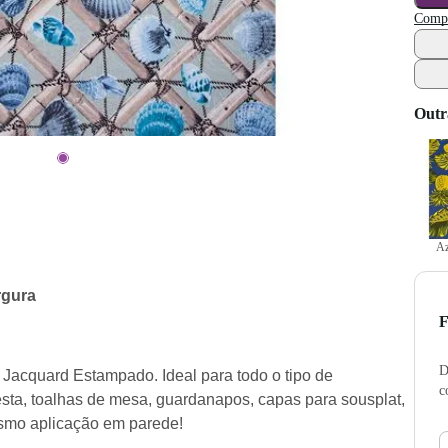
Compr
Outr
Az
rgura
F
D
Jacquard Estampado. Ideal para todo o tipo de
c
esta, toalhas de mesa, guardanapos, capas para sousplat,
esmo aplicação em parede!