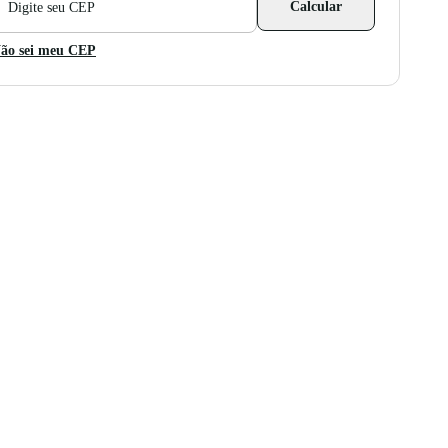
Calcular
ara
álculo
e
ão sei meu CEP
rete