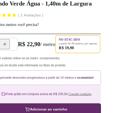
ndo Verde Água - 1,40m de Largura
2
Avaliações
os metros você precisa?
NO ATACADO
R$ 22,90
/ metro
a partir de
50
metros
, por apenas
R$ 19,90
r exibido refere-se ao metro (comprimento).
ura do tecido está informada no título do produto.
proveite descontos progressivos a partir de 10 metros e
economize!
Frete grátis em compras acima de R$ 200,00
Consulte condições
Adicionar ao carrinho