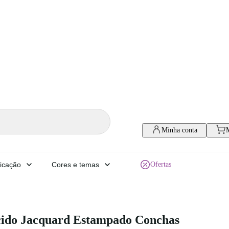
Minha conta
icação
Cores e temas
Ofertas
cido Jacquard Estampado Conchas