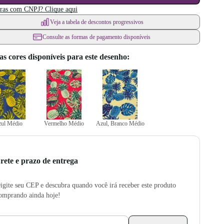
as com CNPJ? Clique aqui
Veja a tabela de descontos progressivos
Consulte as formas de pagamento disponíveis
as cores disponíveis para este desenho:
ul Médio
Vermelho Médio
Azul, Branco Médio
rete e prazo de entrega
igite seu CEP e descubra quando você irá receber este produto
omprando ainda hoje!
CEP