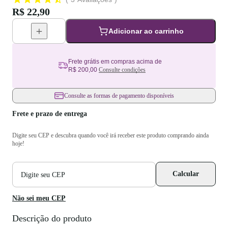
R$ 22,90
Adicionar ao carrinho
Frete grátis em compras acima de
R$ 200,00
Consulte condições
Consulte as formas de pagamento disponíveis
Frete e prazo de entrega
Digite seu CEP e descubra quando você irá receber este produto comprando ainda
hoje!
CEP
Calcular
para
cálculo
de
Não sei meu CEP
frete
Descrição do produto