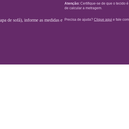
Atenção:
Certifique-se de que o tecido 
de calcular a metragem.
Precisa de ajuda?
Clique aqui
e fale com
 capa de sofá), informe as medidas e