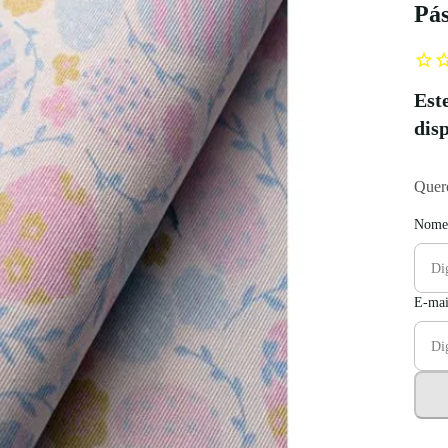
Pás
Est
dis
Quero
Nome
E-mai