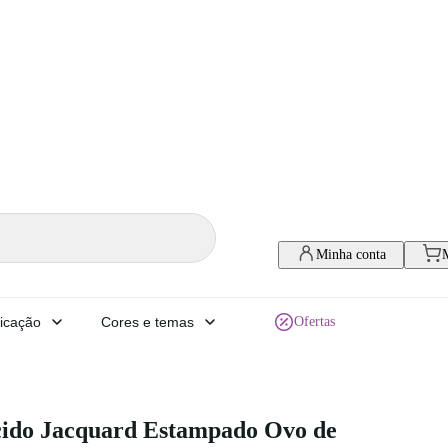
Minha conta
icação
Cores e temas
Ofertas
cido Jacquard Estampado Ovo de