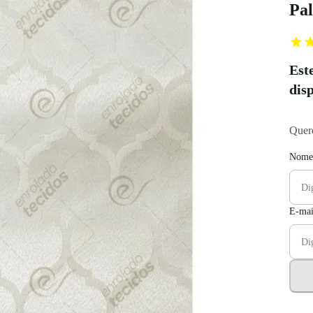
Pal
Est
dis
Quero
Nome
E-mai