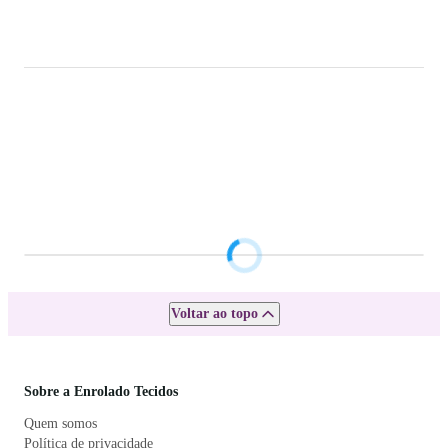
Conheça a nossa loja física
Rua Gerônimo Braga 565 Loteamento
Industrial Machadinho
Americana-SP | CEP 13478-713
Navegue pelo Waze
Horário de atendimento
Segunda à sexta: 08h00 às 17h30
Telefone para contato
(19) 3468-3948
Whatsapp