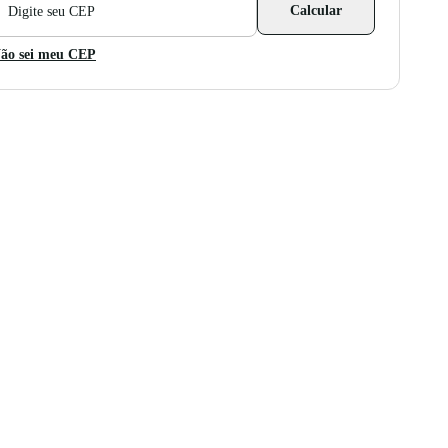
Calcular
ara
álculo
e
ão sei meu CEP
rete