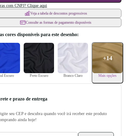
as com CNPJ? Clique aqui
Veja a tabela de descontos progressivos
Consulte as formas de pagamento disponíveis
as cores disponíveis para este desenho:
+
14
ul Escuro
Preto Escuro
Branco Claro
Mais opções
rete e prazo de entrega
igite seu CEP e descubra quando você irá receber este produto
omprando ainda hoje!
CEP