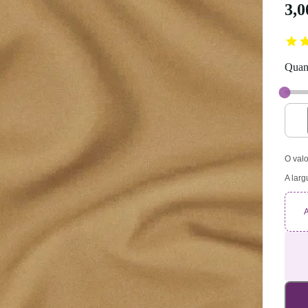
3,
Quant
O valo
A larg
A