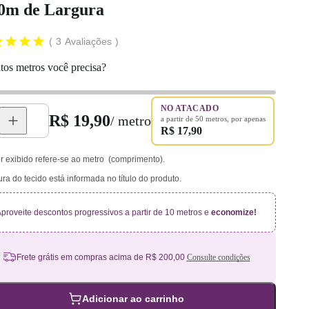
00m de Largura
3
Avaliações
os metros você precisa?
NO ATACADO
R$ 19,90
/ metro
a partir de
50
metros
, por apenas
R$ 17,90
r exibido refere-se ao metro (comprimento).
ura do tecido está informada no título do produto.
proveite descontos progressivos a partir de 10 metros e
economize!
Frete grátis em compras acima de R$ 200,00
Consulte condições
Adicionar ao carrinho