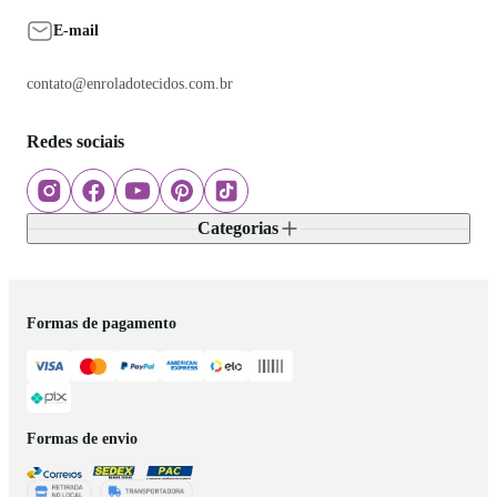
ENROLADO TECIDOS, UTILIDADES E DECORAÇÃO LTDA - CNPJ:
34.480.473/0001-55
© Todos os direitos reservados. 2026
Feito por
Tecnologia