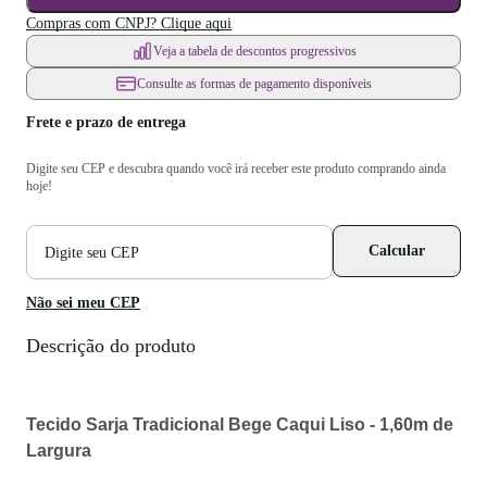
Compras com CNPJ? Clique aqui
Veja a tabela de descontos progressivos
Consulte as formas de pagamento disponíveis
Frete e prazo de entrega
Digite seu CEP e descubra quando você irá receber este produto comprando ainda
hoje!
CEP
Calcular
para
cálculo
de
Não sei meu CEP
frete
Descrição do produto
Tecido Sarja Tradicional Bege Caqui Liso - 1,60m de
Largura