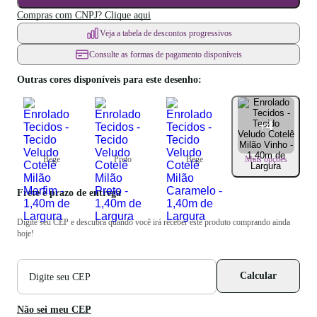
Compras com CNPJ? Clique aqui
Veja a tabela de descontos progressivos
Consulte as formas de pagamento disponíveis
Outras cores disponíveis para este desenho:
+
4
Bege
Preto
Bege
Mais opções
Frete e prazo de entrega
Digite seu CEP e descubra quando você irá receber este produto comprando ainda
hoje!
CEP
Calcular
para
cálculo
de
Não sei meu CEP
frete