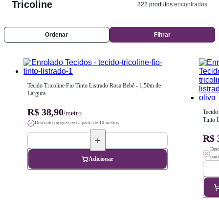
Tricoline
322
produtos
encontrados
Ordenar
Filtrar
Tecido Tricoline Fio Tinto Listrado Rosa Bebê - 1,50m de 
Largura
R$ 38,90
Tecido 
/metro
Tinto L
Desconto progressivo a partir de 10 metros
Oliva -
Largur
R$ 
Desc
part
Adicionar