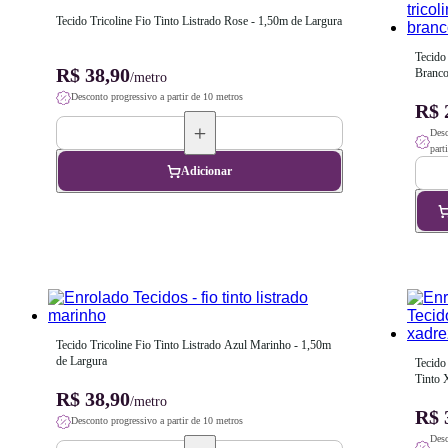
Tecido Tricoline Fio Tinto Listrado Rose - 1,50m de Largura
Tecido 
R$ 38,90
Branco
/metro
Largur
Desconto progressivo a partir de 10 metros
R$ 
Desc
part
Adicionar
Tecido Tricoline Fio Tinto Listrado Azul Marinho - 1,50m 
de Largura
Tecido 
Tinto 
R$ 38,90
Oliva -
/metro
Largur
R$ 
Desconto progressivo a partir de 10 metros
Desc