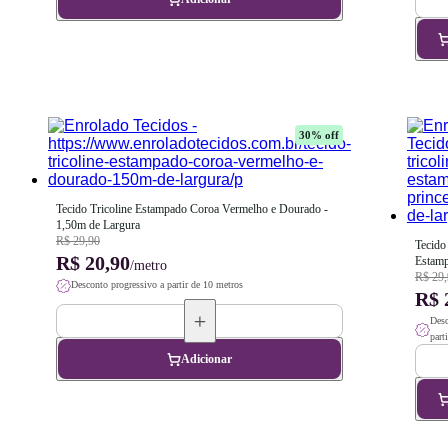
30
% off
Tecido Tricoline Estampado Coroa Vermelho e Dourado - 
1,50m de Largura
R$ 29,90
Tecido 
R$ 20,90
Estamp
/metro
1,50m 
R$ 29,
Desconto progressivo a partir de 10 metros
R$ 
Desc
part
Adicionar