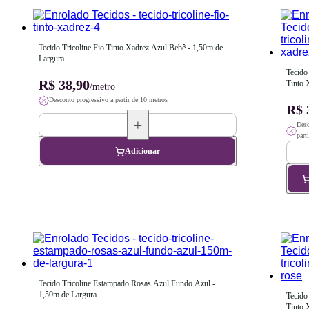
Tecido Tricoline Fio Tinto Xadrez Azul Bebê - 1,50m de 
Largura
Tecido 
R$ 38,90
Tinto 
/metro
Bebê -
Desconto progressivo a partir de 10 metros
Largur
R$ 
Desc
part
Adicionar
Tecido Tricoline Estampado Rosas Azul Fundo Azul - 
1,50m de Largura
Tecido 
Tinto 