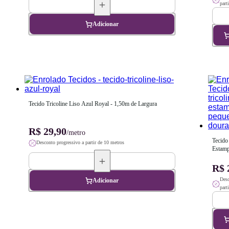
part
Adicionar
Tecido Tricoline Liso Azul Royal - 1,50m de Largura
R$ 29,90
/metro
Tecido 
Desconto progressivo a partir de 10 metros
Estamp
Pequen
Fundo 
R$ 
de Lar
Desc
Adicionar
part