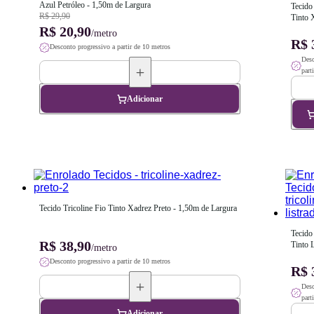
Azul Petróleo - 1,50m de Largura
Tecido 
R$ 29,90
Tinto 
R$ 20,90
Marinh
/metro
Largur
R$ 
Desconto progressivo a partir de 10 metros
Desc
part
Adicionar
Tecido Tricoline Fio Tinto Xadrez Preto - 1,50m de Largura
Tecido 
R$ 38,90
Tinto L
/metro
1,50m 
Desconto progressivo a partir de 10 metros
R$ 
Desc
part
Adicionar