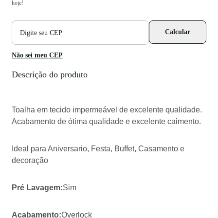
hoje!
CEP
Calcular
para
cálculo
de
Não sei meu CEP
frete
Descrição do produto
Toalha em tecido impermeável de excelente qualidade.
Acabamento de ótima qualidade e excelente caimento.
Ideal para Aniversario, Festa, Buffet, Casamento e
decoração
Pré Lavagem:
Sim
Acabamento:
Overlock