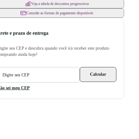
Veja a tabela de descontos progressivos
Consulte as formas de pagamento disponíveis
rete e prazo de entrega
igite seu CEP e descubra quando você irá receber este produto
omprando ainda hoje!
CEP
Calcular
ara
álculo
e
ão sei meu CEP
rete