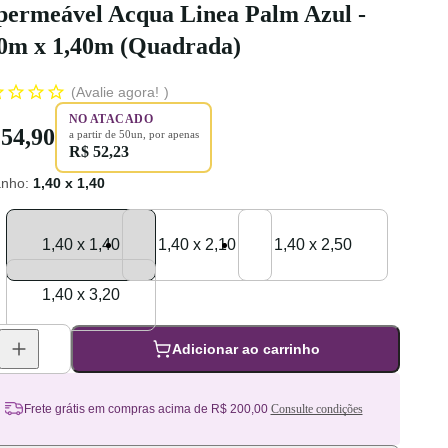
permeável Acqua Linea Palm Azul -
40m x 1,40m (Quadrada)
Avalie agora!
NO ATACADO
54,90
a partir de
50
un
, por apenas
R$ 52,23
nho
:
1,40 x 1,40
Tamanho: 1,40 x 1,40
1,40 x 1,40
Tamanho: 1,40 x 2,10
1,40 x 2,10
Tamanho: 1,40 x 2,50
1,40 x 2,50
Tamanho: 1,40 x 3,20
1,40 x 3,20
Adicionar ao carrinho
Frete grátis em compras acima de R$ 200,00
Consulte condições