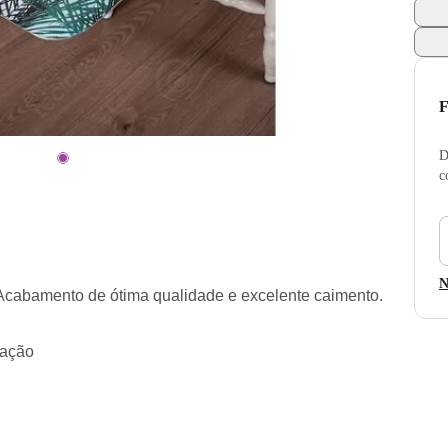
F
D
c
p
c
d
N
Acabamento de ótima qualidade e excelente caimento.
f
ração