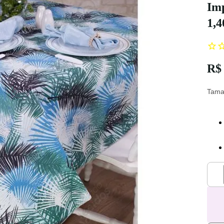
Im
1,
R$ 
Tama