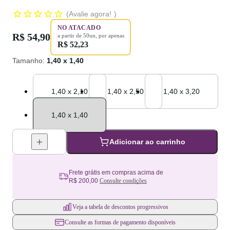
Avalie agora!
NO ATACADO
R$ 54,90
a partir de
50
un
, por apenas
R$ 52,23
Tamanho
:
1,40 x 1,40
Tamanho: 1,40 x 2,10
1,40 x 2,10
Tamanho: 1,40 x 2,50
1,40 x 2,50
Tamanho: 1,40 x 3,20
1,40 x 3,20
Tamanho: 1,40 x 1,40
1,40 x 1,40
Adicionar ao carrinho
Frete grátis em compras acima de
R$ 200,00
Consulte condições
Veja a tabela de descontos progressivos
Consulte as formas de pagamento disponíveis