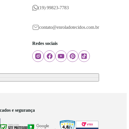
(19) 99823-7783
contato@enroladotecidos.com.br
Redes sociais
icados e segurança