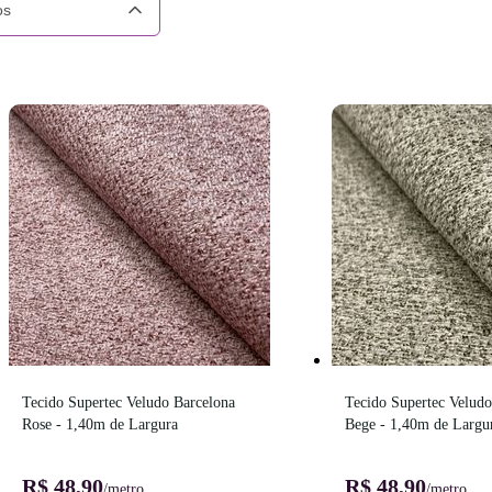
os
Tecido Supertec Veludo Barcelona 
Tecido Supertec Veludo
Rose - 1,40m de Largura
Bege - 1,40m de Largu
R$ 48,90
R$ 48,90
/metro
/metro