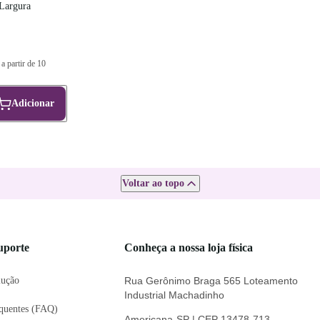
Largura
a partir de 10
Adicionar
Voltar ao topo
uporte
Conheça a nossa loja física
lução
Rua Gerônimo Braga 565 Loteamento
Industrial Machadinho
equentes (FAQ)
Americana-SP | CEP 13478-713