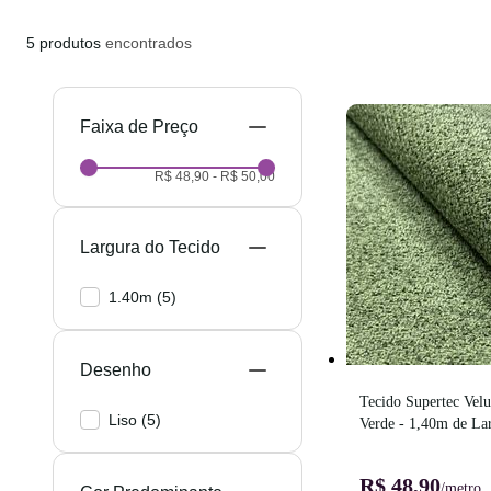
5
produtos
encontrados
Preço
R$ 48,90
-
R$ 50,00
Largura do Tecido
1.40m
(
5
)
Desenho
Tecido Supertec Velu
Liso
(
5
)
Verde - 1,40m de La
R$ 48,90
/metro