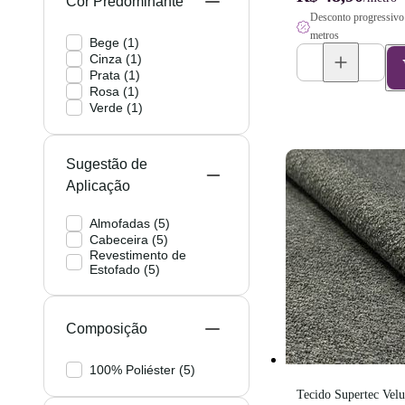
Cor Predominante
Desconto progressivo 
metros
Bege
(
1
)
Cinza
(
1
)
Prata
(
1
)
Rosa
(
1
)
Verde
(
1
)
Sugestão de
Aplicação
Almofadas
(
5
)
Cabeceira
(
5
)
Revestimento de
Estofado
(
5
)
Composição
100% Poliéster
(
5
)
Tecido Supertec Velu