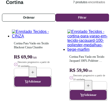
Cortina
7
produtos
encontrados
Ordenar
Filtrar
Cortina Para Varão em Tecido 
Blackout Cinza Chumbo
R$ 69,90
Cortina Para Varão em Tecido 
/un
Jacquard 100% Poliéster 
Desconto progressivo a partir de
Medalhão Bege Marfim
10 unidades
R$ 59,90
/un
Desconto progressivo a partir de
10 unidades
Adicionar
Adicionar