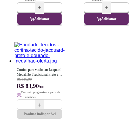
10 unidades
10 unidades
Adicionar
Adicionar
Cortina para varão em Jacquard 
Medalhão Tradicional Preto e 
Dourado - 1,80m x 2,00m
R$ 119,90
R$ 83,90
/un
Desconto progressivo a partir de
10 unidades
Produto indisponível