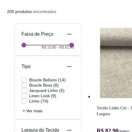
200
produtos
encontrados
Preço
R$ 10,90
-
R$ 82,90
Tipo
Boucle Belluno
(
14
)
Boucle Boss
(
8
)
Jacquard Linho
(
5
)
Linen Look
(
9
)
Linho
(
74
)
Tecido Linho Crú - 3
Ver mais
Largura
R$ 82,90
Largura do Tecido
/metro