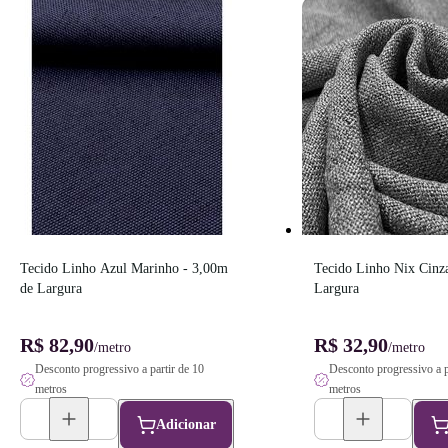
Tecido Linho Azul Marinho - 3,00m 
Tecido Linho Nix Cinza
de Largura
Largura
R$ 82,90
R$ 32,90
/metro
/metro
Desconto progressivo a partir de 10
Desconto progressivo a p
metros
metros
Adicionar