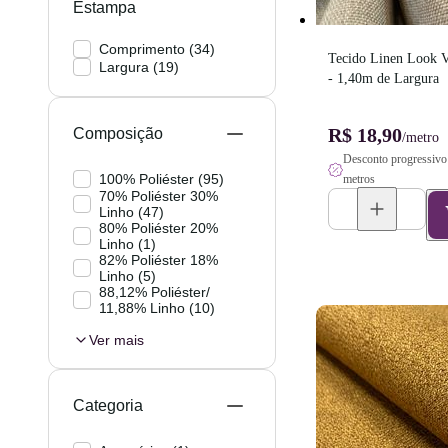
Estampa
Comprimento
(
34
)
Tecido Linen Look V
Largura
(
19
)
- 1,40m de Largura
R$ 18,90
Composição
/metro
Desconto progressivo 
100% Poliéster
(
95
)
metros
70% Poliéster 30%
Linho
(
47
)
80% Poliéster 20%
Linho
(
1
)
82% Poliéster 18%
Linho
(
5
)
88,12% Poliéster/
11,88% Linho
(
10
)
Ver mais
Categoria