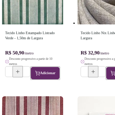
Tecido Linho Estampado Listrado 
Tecido Linho Nix Linho
Verde - 1,50m de Largura
Largura
R$ 50,90
R$ 32,90
/metro
/metro
Desconto progressivo a partir de 10
Desconto progressivo a p
metros
metros
Adicionar