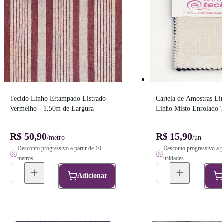
Tecido Linho Estampado Listrado 
Cartela de Amostras Li
Vermelho - 1,50m de Largura
Linho Misto Enrolado T
Frete Grátis!
R$ 50,90
R$ 15,90
/metro
/un
Desconto progressivo a partir de 10
Desconto progressivo a p
metros
unidades
Adicionar