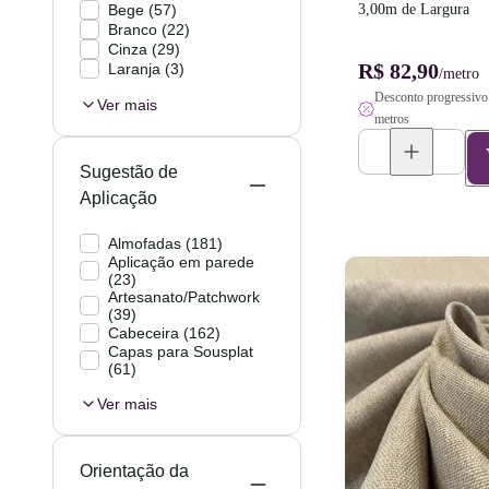
Bege
(
57
)
3,00m de Largura
Branco
(
22
)
Cinza
(
29
)
R$ 82,90
Laranja
(
3
)
/metro
Desconto progressivo 
Ver mais
metros
Sugestão de
Aplicação
Almofadas
(
181
)
Aplicação em parede
(
23
)
Artesanato/Patchwork
(
39
)
Cabeceira
(
162
)
Capas para Sousplat
(
61
)
Ver mais
Orientação da