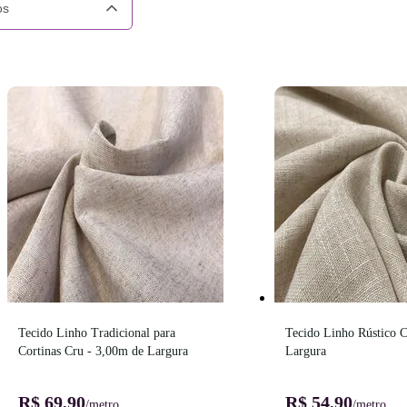
os
Tecido Linho Tradicional para 
Tecido Linho Rústico C
Cortinas Cru - 3,00m de Largura
Largura
R$ 69,90
R$ 54,90
/metro
/metro