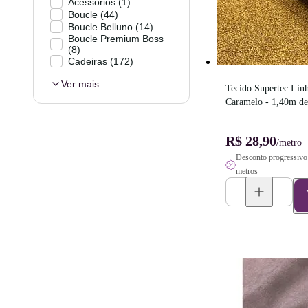
Acessórios
(
1
)
Boucle
(
44
)
Boucle Belluno
(
14
)
Boucle Premium Boss
(
8
)
Cadeiras
(
172
)
Ver mais
Tecido Supertec Linh
Caramelo - 1,40m de
R$ 28,90
/metro
Desconto progressivo 
metros